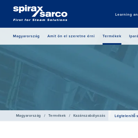
Learning a
Magyarország
Amit ön el szeretne érni
Termékek
Ipar
Magyarország
/
Termékek
/
Kazánszabályozás
Légtelenítő 