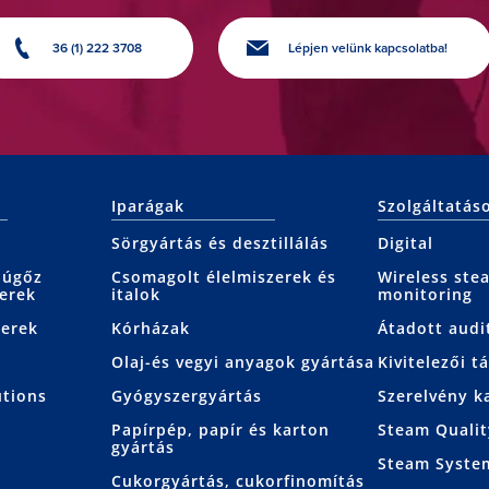
36 (1) 222 3708
Lépjen velünk kapcsolatba!
Iparágak
Szolgáltatás
Sörgyártás és desztillálás
Digital
júgőz
Csomagolt élelmiszerek és
Wireless ste
erek
italok
monitoring
zerek
Kórházak
Átadott audi
Olaj-és vegyi anyagok gyártása
Kivitelezői 
utions
Gyógyszergyártás
Szerelvény k
Papírpép, papír és karton
Steam Qualit
gyártás
Steam Syste
Cukorgyártás, cukorfinomítás