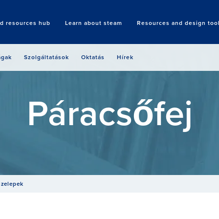
nd resources hub
Learn about steam
Resources and design too
Search
ágak
Szolgáltatások
Oktatás
Hírek
Páracsőfej
szelepek