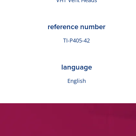
VHT Vent Heads
reference number
TI-P405-42
language
English