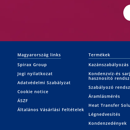
Magyarország links
Termékek
Spirax Group
Kazánszabályozás
Jogi nyilatkozat
Kondenzvíz-és sar
hasznosító rendsz
Adatvédelmi Szabàlyzat
Szabályozó rends
Cookie notice
Áramlásmérés
ÁSZF
Heat Transfer Sol
Általános Vásárlási Feltételek
Légnedvesítés
Kondenzedények