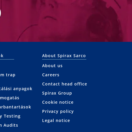
ok
About Spirax Sarco
About us
am trap
Careers
Contact head office
tálási anyagok
Spirax Group
támogatás
Cookie notice
arbantartások
Privacy policy
y Testing
Legal notice
m Audits