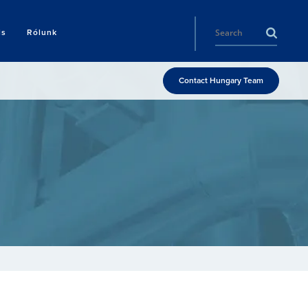
ls
Rólunk
Contact Hungary Team