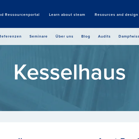
nd Ressourcenportal
Learn about steam
Resources and design 
Search
Referenzen
Seminare
Über uns
Blog
Audits
Dampfwis
Kesselhaus