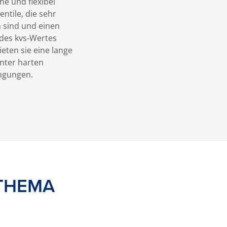
e und flexibel
ntile, die sehr
 sind und einen
des kvs-Wertes
eten sie eine lange
nter harten
ngungen.
 THEMA