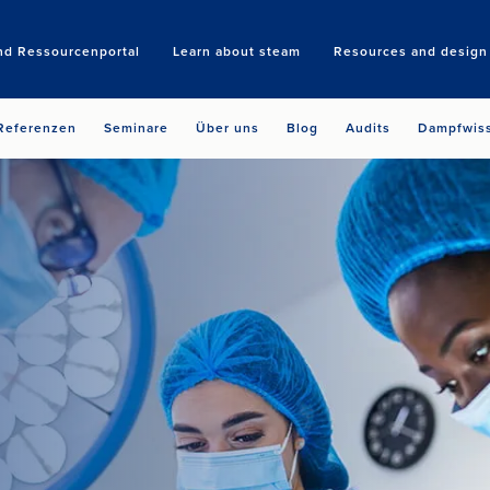
nd Ressourcenportal
Learn about steam
Resources and design 
Search
Referenzen
Seminare
Über uns
Blog
Audits
Dampfwis