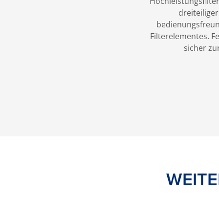
Hochleistungsfilter
dreiteilig
bedienungsfreun
Filterelementes. F
sicher zu
WEITE