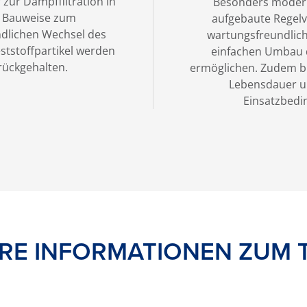
 zur Dampffiltration in
Besonders modern
er Bauweise zum
aufgebaute Regelve
dlichen Wechsel des
wartungsfreundlich
eststoffpartikel werden
einfachen Umbau 
rückgehalten.
ermöglichen. Zudem bi
Lebensdauer u
Einsatzbedi
RE INFORMATIONEN ZUM