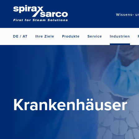
Wissens‑ u
DE / AT
Ihre Ziele
Produkte
Service
Industrien
Krankenhäuser