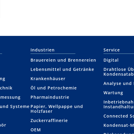
Industrien
Service
Brauereien und Brennereien
Digital
Lebensmittel und Getränke
Drahtlose Ü
Kondensatab
ung
Krankenhäuser
Analyse und
chnik
Öl und Petrochemie
Wartung
­­messung
Pharmaindustrie
Inbetriebna
 und Systeme
Papier, Wellpappe und
Instandhalt
Holzfaser
Connected S
Zuckerraffinerie
hör
Kondensat-
OEM