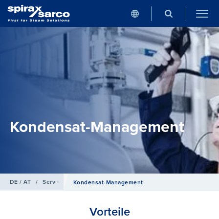
Kondensat-Management
DE / AT
/
Service
Kondensat-Management
Vorteile