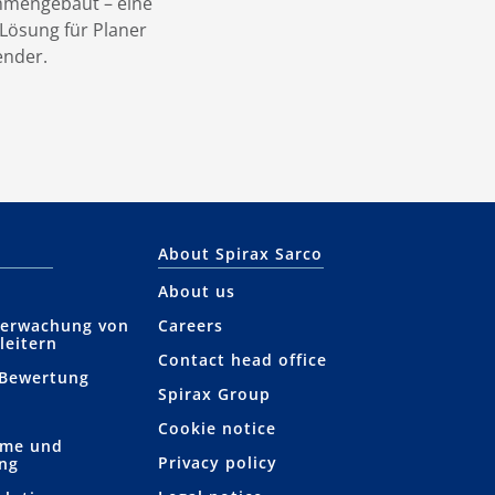
mmengebaut – eine
ösung für Planer
nder.
About Spirax Sarco
About us
berwachung von
Careers
leitern
Contact head office
 Bewertung
Spirax Group
Cookie notice
hme und
Privacy policy
ung