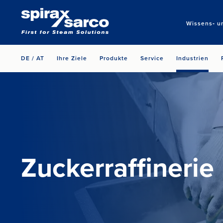
Wissens‑ u
DE / AT
Ihre Ziele
Produkte
Service
Industrien
Zuckerraffinerie