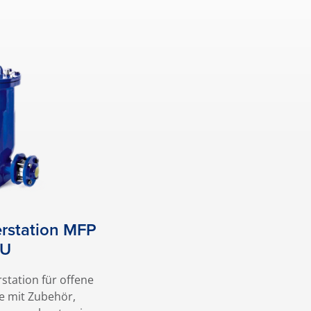
r­station MFP
PU
station für offene
 mit Zubehör,