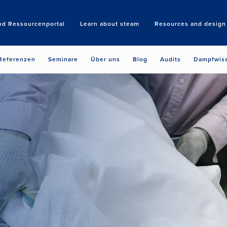
nd Ressourcenportal
Learn about steam
Resources and design 
Search
Referenzen
Seminare
Über uns
Blog
Audits
Dampfwis