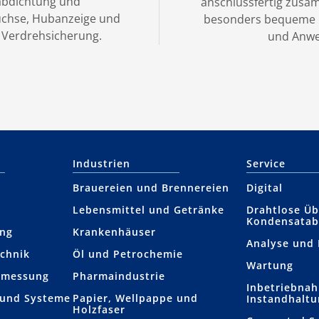
abdichtung und
anschlussfertig zusa
uchse, Hubanzeige und
besonders bequeme L
 Verdrehsicherung.
und Anwe
Industrien
Service
Brauereien und Brennereien
Digital
Lebensmittel und Getränke
Drahtlose Ü
Kondensatab
ung
Krankenhäuser
Analyse und
chnik
Öl und Petrochemie
Wartung
­­messung
Pharmaindustrie
Inbetriebna
 und Systeme
Papier, Wellpappe und
Instandhalt
Holzfaser