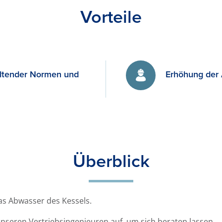
Vorteile
ltender Normen und
Erhöhung der 
Überblick
s Abwasser des Kessels.
nseren Vertriebsingenieuren auf, um sich beraten lassen.