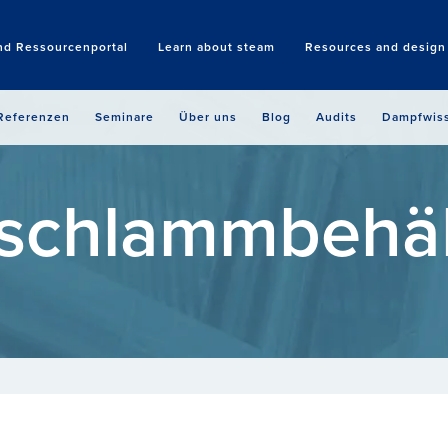
nd Ressourcenportal
Learn about steam
Resources and design 
Search
Referenzen
Seminare
Über uns
Blog
Audits
Dampfwis
schlammbehäl