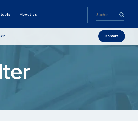
tools
About us
sen
Kontakt
ter