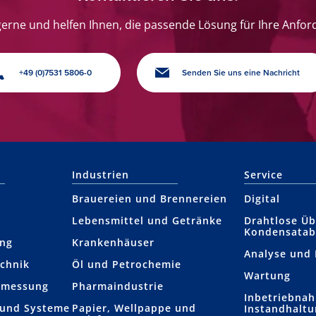
gerne und helfen Ihnen, die passende Lösung für Ihre Anfor
+49 (0)7531 5806-0
Senden Sie uns eine Nachricht
Industrien
Service
Brauereien und Brennereien
Digital
Lebensmittel und Getränke
Drahtlose Ü
Kondensatab
ung
Krankenhäuser
Analyse und
chnik
Öl und Petrochemie
Wartung
­­messung
Pharmaindustrie
Inbetriebna
 und Systeme
Papier, Wellpappe und
Instandhalt