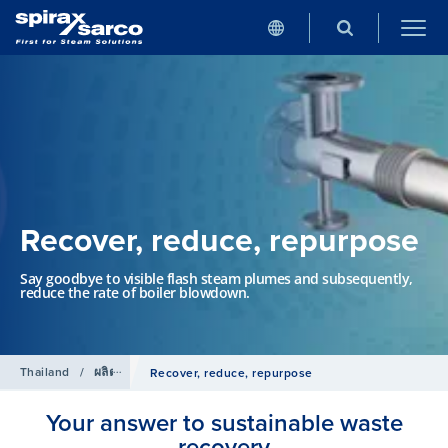
Recover, reduce, repurpose
Say goodbye to visible flash steam plumes and subsequently,
reduce the rate of boiler blowdown.
Thailand
/
ผลิตภัณฑ์
/
Heat Transfer Solutions
Recover, reduce, repurpose
Your answer to sustainable waste
recovery