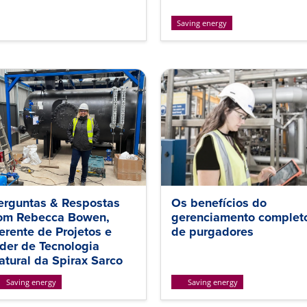
Saving energy
erguntas & Respostas
Os benefícios do
om Rebecca Bowen,
gerenciamento complet
erente de Projetos e
de purgadores
íder de Tecnologia
atural da Spirax Sarco
Saving energy
Saving energy