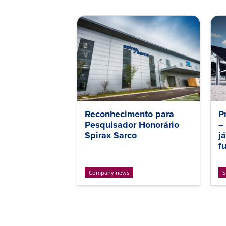
Reconhecimento para
P
Pesquisador Honorário
–
Spirax Sarco
j
f
Company news
S