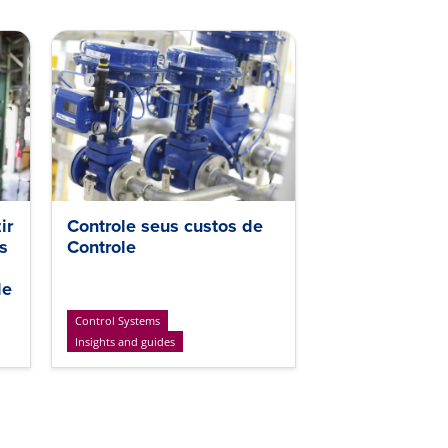
ir
Controle seus custos de
s
Controle
de
Control Systems
Insights and guides