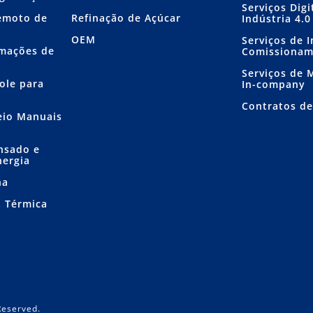
Serviços Dig
emoto de
Refinação de Açúcar
Indústria 4.0
OEM
Serviços de I
mações de
Comissiona
Serviços de
ole para
In-company
Contratos d
eio Manuais
nsado e
nergia
ha
a Térmica
Reserved.