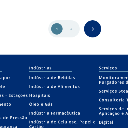
1
2
Indústrias
Serviços
Vapor
Indústria de Bebidas
Monitoramen
Purgadores 
ole
Indústria de Alimentos
Serviços Ste
as - Estações
Hospitais
Consultoria 
mento
Óleo e Gás
Serviços de 
Indústria Farmacêutica
Aplicação e 
s de Pressão
Indústria de Celulose, Papel e
Digital
egurança
Cartão