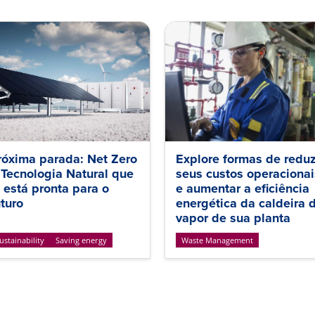
róxima parada: Net Zero
Explore formas de reduz
 Tecnologia Natural que
seus custos operacionai
á está pronta para o
e aumentar a eficiência
uturo
energética da caldeira 
vapor de sua planta
ustainability
Saving energy
Waste Management