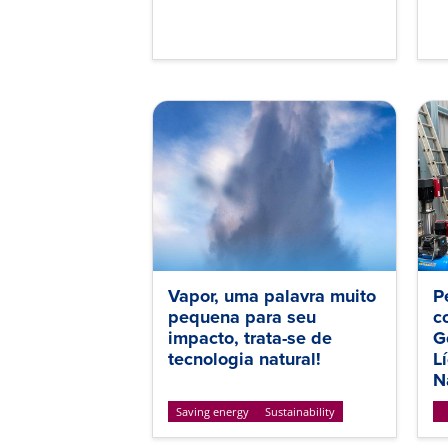
Vapor, uma palavra muito
P
pequena para seu
c
impacto, trata-se de
G
tecnologia natural!
L
N
Saving energy
Sustainability