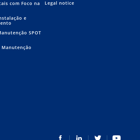
Legal notice
itais com Foco na
nstalação e
mento
 Manutenção SPOT
e Manutenção