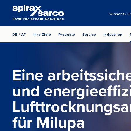
Wissens‑ u
DE / AT
Ihre Ziele
Produkte
Service
Industrien
Eine arbeitssich
und energieeffiz
Lufttrocknungsa
für Milupa