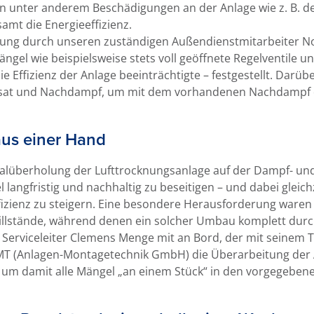
 unter anderem Beschädigungen an der Anlage wie z. B. d
amt die Energieeffizienz.
ng durch unseren zuständigen Außendienstmitarbeiter No
ngel wie beispielsweise stets voll geöffnete Regelventile un
Effizienz der Anlage beeinträchtigte – festgestellt. Darübe
sat und Nachdampf, um mit dem vorhandenen Nachdampf
us einer Hand
ralüberholung der Lufttrocknungsanlage auf der Dampf- un
angfristig und nachhaltig zu beseitigen – und dabei gleichz
fizienz zu steigern. Eine besondere Herausforderung waren
llstände, während denen ein solcher Umbau komplett durc
 Serviceleiter Clemens Menge mit an Bord, der mit seinem
AMT (Anlagen-Montagetechnik GmbH) die Überarbeitung der 
m damit alle Mängel „an einem Stück“ in den vorgegebene