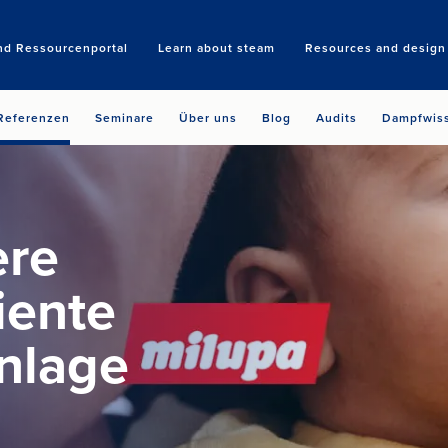
nd Ressourcenportal
Learn about steam
Resources and design 
Search
Referenzen
Seminare
Über uns
Blog
Audits
Dampfwis
ere
iente
nlage