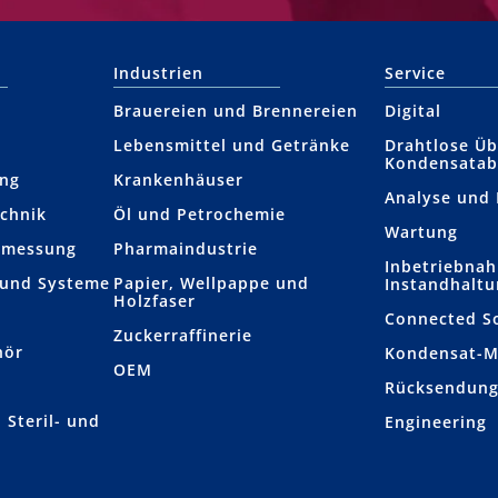
Industrien
Service
Brauereien und Brennereien
Digital
Lebensmittel und Getränke
Drahtlose Ü
Kondensatab
ung
Krankenhäuser
Analyse und
chnik
Öl und Petrochemie
Wartung
­­messung
Pharmaindustrie
Inbetriebna
 und Systeme
Papier, Wellpappe und
Instandhalt
Holzfaser
Connected S
Zuckerraffinerie
hör
Kondensat-
OEM
r
Rücksendun
 Steril- und
Engineering