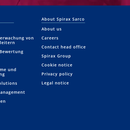
About Spirax Sarco
About us
berwachung von
Careers
leitern
Contact head office
 Bewertung
Spirax Group
Cookie notice
hme und
Privacy policy
ung
Legal notice
olutions
Management
gen