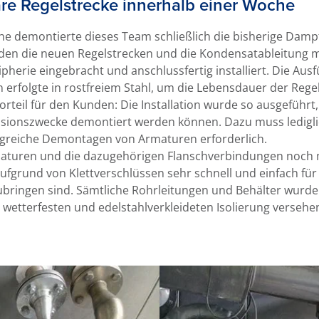
re Regelstrecke innerhalb einer Woche
e demontierte dieses Team schließlich die bisherige Dampf
rden die neuen Regelstrecken und die Kondensatableitung
ipherie eingebracht und anschlussfertig installiert. Die Au
erfolgte in rostfreiem Stahl, um die Lebensdauer der Regel
rteil für den Kunden: Die Installation wurde so ausgeführt,
isionszwecke demontiert werden können. Dazu muss ledigli
greiche Demontagen von Armaturen erforderlich.
aturen und die dazugehörigen Flanschverbindungen noch m
 aufgrund von Klettverschlüssen sehr schnell und einfach f
ringen sind. Sämtliche Rohrleitungen und Behälter wurde
r wetterfesten und edelstahlverkleideten Isolierung versehe