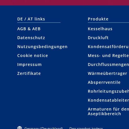
DE / AT links
Produkte
AGB & AEB
Kesselhaus
Datenschutz
Druckluft
Nutzungsbedingungen
Kondensat­förder
Cookie notice
Mess- und Regelte
Impressum
Durchflussmengen
Zertifikate
Wärmeübertrager
Absperrventile
Rohrleitungs­zube
Kondensat­ableite
Armaturen für den
Aseptikbereich
Germany (Deutschland)
Den standort ändern