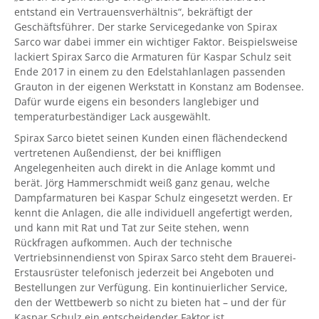
entstand ein Vertrauensverhältnis“, bekräftigt der
Geschäftsführer. Der starke Servicegedanke von Spirax
Sarco war dabei immer ein wichtiger Faktor. Beispielsweise
lackiert Spirax Sarco die Armaturen für Kaspar Schulz seit
Ende 2017 in einem zu den Edelstahlanlagen passenden
Grauton in der eigenen Werkstatt in Konstanz am Bodensee.
Dafür wurde eigens ein besonders langlebiger und
temperaturbeständiger Lack ausgewählt.
Spirax Sarco bietet seinen Kunden einen flächendeckend
vertretenen Außendienst, der bei kniffligen
Angelegenheiten auch direkt in die Anlage kommt und
berät. Jörg Hammerschmidt weiß ganz genau, welche
Dampfarmaturen bei Kaspar Schulz eingesetzt werden. Er
kennt die Anlagen, die alle individuell angefertigt werden,
und kann mit Rat und Tat zur Seite stehen, wenn
Rückfragen aufkommen. Auch der technische
Vertriebsinnendienst von Spirax Sarco steht dem Brauerei-
Erstausrüster telefonisch jederzeit bei Angeboten und
Bestellungen zur Verfügung. Ein kontinuierlicher Service,
den der Wettbewerb so nicht zu bieten hat – und der für
Kaspar Schulz ein entscheidender Faktor ist.