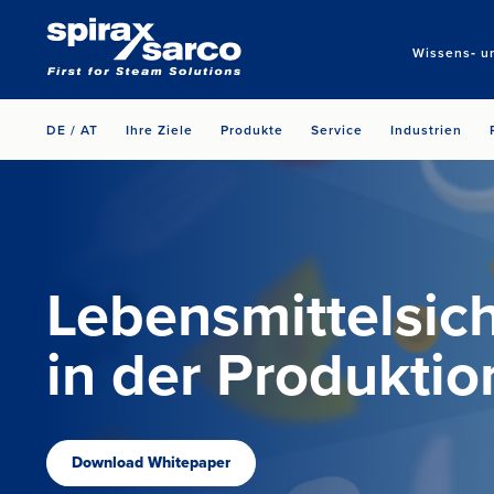
Wissens‑ u
DE / AT
Ihre Ziele
Produkte
Service
Industrien
Lebensmittelsich
in der Produktio
Download Whitepaper