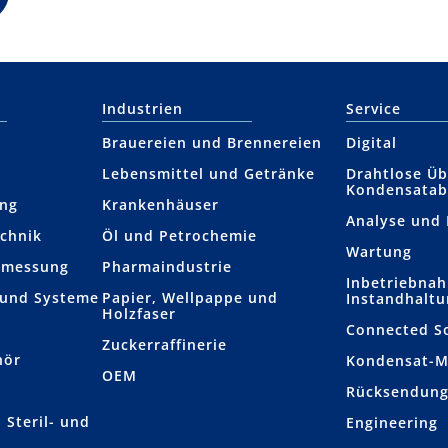
Industrien
Service
Brauereien und Brennereien
Digital
Lebensmittel und Getränke
Drahtlose Ü
Kondensatab
ung
Krankenhäuser
Analyse und
chnik
Öl und Petrochemie
Wartung
­­messung
Pharmaindustrie
Inbetriebna
 und Systeme
Papier, Wellpappe und
Instandhalt
Holzfaser
Connected S
Zuckerraffinerie
hör
Kondensat-
OEM
r
Rücksendun
 Steril- und
Engineering