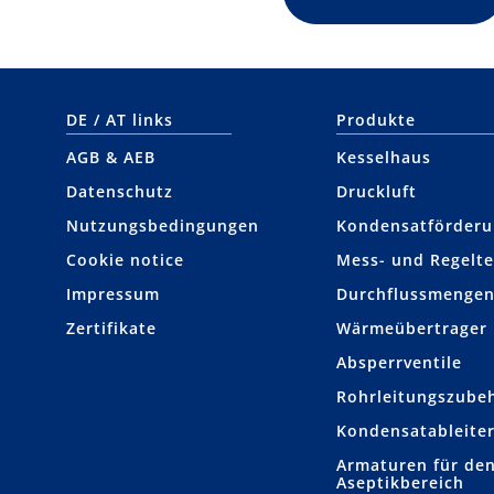
DE / AT links
Produkte
AGB & AEB
Kesselhaus
Datenschutz
Druckluft
Nutzungsbedingungen
Kondensat­förder
Cookie notice
Mess- und Regelte
Impressum
Durchflussmengen
Zertifikate
Wärmeübertrager
Absperrventile
Rohrleitungs­zube
Kondensat­ableite
Armaturen für den
Aseptikbereich