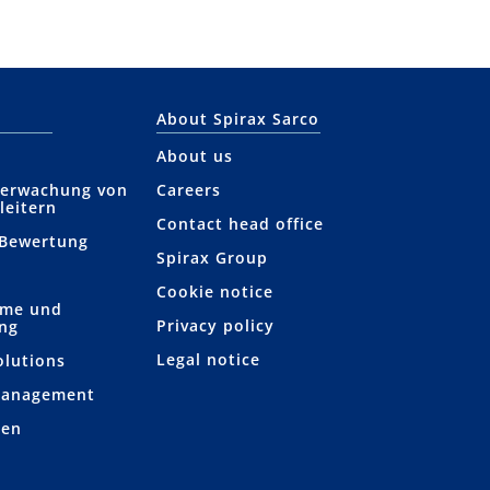
About Spirax Sarco
About us
berwachung von
Careers
leitern
Contact head office
 Bewertung
Spirax Group
Cookie notice
hme und
Privacy policy
ung
Legal notice
olutions
Management
gen