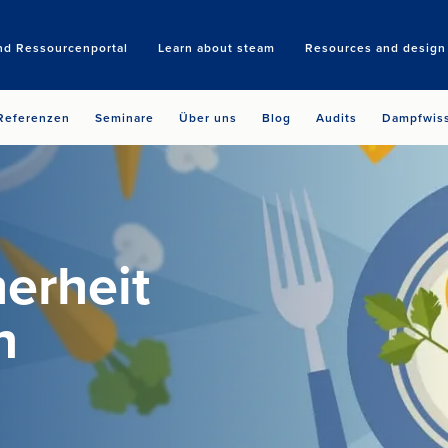
nd Ressourcenportal
Learn about steam
Resources and design 
Search
Referenzen
Seminare
Über uns
Blog
Audits
Dampfwis
erheit
n