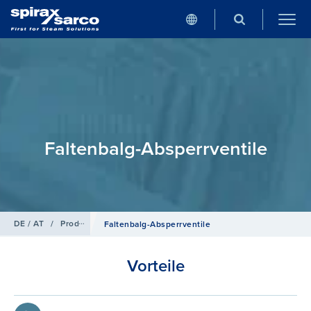
Faltenbalg-Absperrventile
DE / AT
/
Produkte
/
Absperrventile
Faltenbalg-Absperrventile
Vorteile