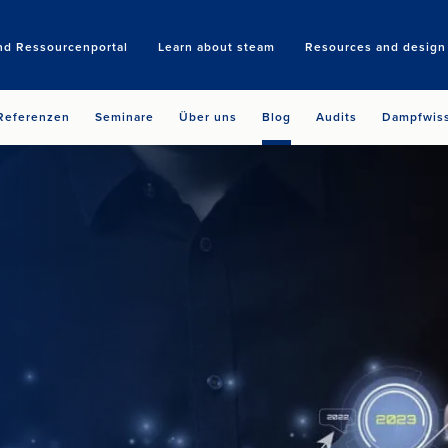
nd Ressourcenportal
Learn about steam
Resources and design 
Search
Referenzen
Seminare
Über uns
Blog
Audits
Dampfwis