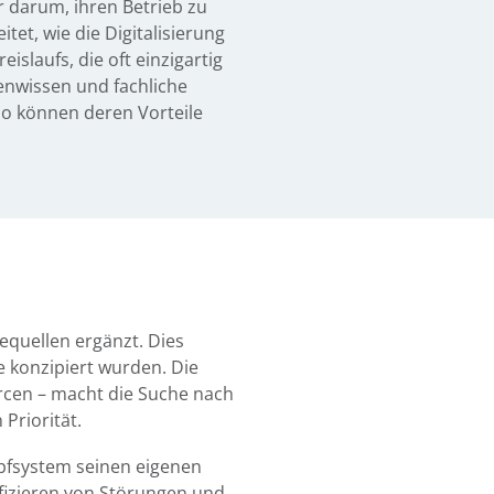
ur darum, ihren Betrieb zu
itet, wie die Digitalisierung
slaufs, die oft einzigartig
enwissen und fachliche
 so können deren Vorteile
quellen ergänzt. Dies
e konzipiert wurden. Die
urcen – macht die Suche nach
Priorität.
pfsystem seinen eigenen
ifizieren von Störungen und