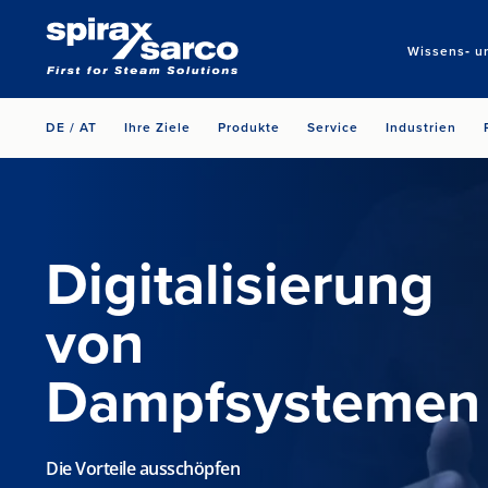
Wissens‑ u
DE / AT
Ihre Ziele
Produkte
Service
Industrien
Digitalisierung
von
Dampfsystemen
Die Vorteile ausschöpfen