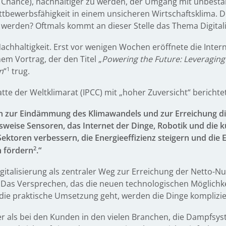
e Chance), nachhaltiger zu werden, der Umgang mit unbes
tbewerbsfähigkeit in einem unsicheren Wirtschaftsklima. D
werden? Oftmals kommt an dieser Stelle das Thema Digitali
achhaltigkeit. Erst vor wenigen Wochen eröffnete die Inter
nem Vortrag, der den Titel „
Powering the Future: Leveraging d
1
n
“
trug.
te der Weltklimarat (IPCC) mit „hoher Zuversicht“ berichtet
n zur Eindämmung des Klimawandels und zur Erreichung div
sweise Sensoren, das Internet der Dinge, Robotik und die kü
ktoren verbessern, die Energieeffizienz steigern und die E
2
 fördern
.“
talisierung als zentraler Weg zur Erreichung der Netto-Null
 Das Versprechen, das die neuen technologischen Möglichkei
die praktische Umsetzung geht, werden die Dinge komplizie
er als bei den Kunden in den vielen Branchen, die Dampfsys