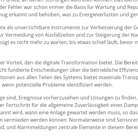
er Fehler war schon immer die Basis für Wartung und Repa
nug erkannt und behoben, was zu Energieverlusten und geri
te als unverzichtbare Instrumente zur Verbesserung der Ge
ur Vermeidung von Ausfallzeiten und zur Steigerung der N
genügt es nicht mehr zu warten, bis etwas schief läuft, bevo
 Vorteil, den die digitale Transformation bietet. Die Bereit
cht fundierte Entscheidungen über die betriebliche Effizie
tionen aus allen Teilen des Systems bietet maximale Trans
 wenn potenzielle Probleme identifiziert werden.
ge sind, Ereignisse vorherzusehen und Lösungen zu finden, 
oßer Fortschritt für die allgemeine Zuverlässigkeit eines Dam
rkannt wird, wann eine Anlage gewartet werden muss, so das
en vermieden werden können. Normalerweise sind Sensoren,
nd, und Alarmmeldungen zentrale Elemente in diesem Berei