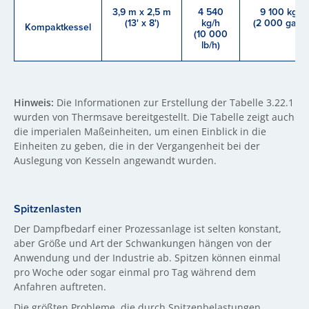
3,9 m x 2,5 m
4 540
9 100 kg
(13' x 8')
kg/h
(2 000 gal.)
Kompaktkessel
(10 000
lb/h)
Hinweis:
Die Informationen zur Erstellung der Tabelle 3.22.1
wurden von Thermsave bereitgestellt. Die Tabelle zeigt auch
die imperialen Maßeinheiten, um einen Einblick in die
Einheiten zu geben, die in der Vergangenheit bei der
Auslegung von Kesseln angewandt wurden.
Spitzenlasten
Der Dampfbedarf einer Prozessanlage ist selten konstant,
aber Größe und Art der Schwankungen hängen von der
Anwendung und der Industrie ab. Spitzen können einmal
pro Woche oder sogar einmal pro Tag während dem
Anfahren auftreten.
Die größten Probleme, die durch Spitzenbelastungen