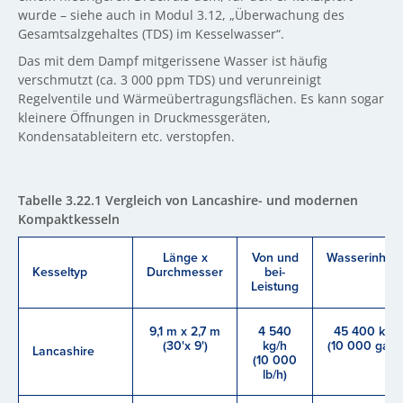
wurde – siehe auch in Modul 3.12, „Überwachung des
Gesamtsalzgehaltes (TDS) im Kesselwasser“.
Das mit dem Dampf mitgerissene Wasser ist häufig
verschmutzt (ca. 3 000 ppm TDS) und verunreinigt
Regelventile und Wärmeübertragungsflächen. Es kann sogar
kleinere Öffnungen in Druckmessgeräten,
Kondensatableitern etc. verstopfen.
Tabelle 3.22.1 Vergleich von Lancashire- und modernen
Kompaktkesseln
Länge x
Von und
Wasserinhalt
Kesseltyp
Durchmesser
bei-
Leistung
9,1 m x 2,7 m
4 540
45 400 kg
(30'x 9')
kg/h
(10 000 gal.)
Lancashire
(10 000
lb/h)