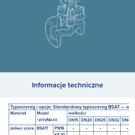
Informacje techniczne
Typoszereg i opcje: Standardowy typoszereg BSAT — wyp
Materiał
Model
wielkości
i przyłącza
DN15
DN20
DN25
DN32
DN40
żeliwo szare
BSA1T
PN16
•
•
•
•
•
KS 10
•
•
•
•
•