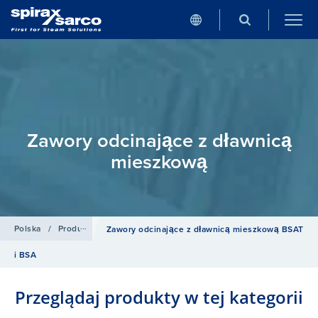
Zawory odcinające z dławnicą
mieszkową
Polska
/
Produkty
/
Zawory odcinające
/
Zawory odcinające z dław
Zawory odcinające z dławnicą mieszkową BSAT
i BSA
Przeglądaj produkty w tej kategorii