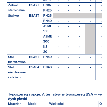
Żeliwo
BSA2T
PN16
•
•
•
•
•
sferoidalne
PN25
•
•
•
•
•
Staliwo
BSA3T
PN25
PN40
•
•
•
•
•
ASME
•
•
•
•
150
ASME
•
•
•
•
300
KS
•
•
•
•
20
Stal
BSA6T
PN40
•
•
•
•
•
nierdzewna
Stal
BSA64T
PN40
•
•
•
•
•
nierdzewna
/ staliwo
Typoszereg i opcje: Alternatywny typoszereg BSA — wyp
dysk płaski
Materiał
Model
Wielkości
Opcj