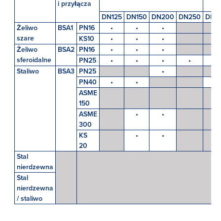
i przyłącza
DN125
DN150
DN200
DN250
DN1
Żeliwo
BSA1
PN16
•
•
•
szare
KS10
•
•
•
Żeliwo
BSA2
PN16
•
•
•
sferoidalne
PN25
•
•
•
•
•
Staliwo
BSA3
PN25
•
PN40
•
•
•
ASME
150
ASME
•
•
300
KS
•
•
20
Stal
nierdzewna
Stal
nierdzewna
/ staliwo