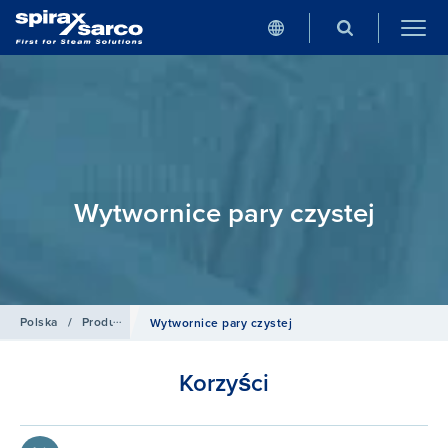
Wytwornice pary czystej
Polska
/
Produkty
/
Rozwiązania do wymiany ciepła
Wytwornice pary czystej
Korzyści