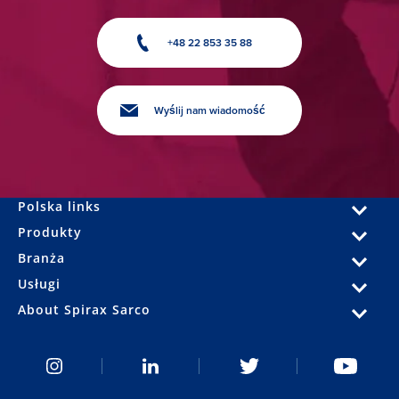
+48 22 853 35 88
Wyślij nam wiadomość
Polska links
Produkty
Branża
Usługi
About Spirax Sarco