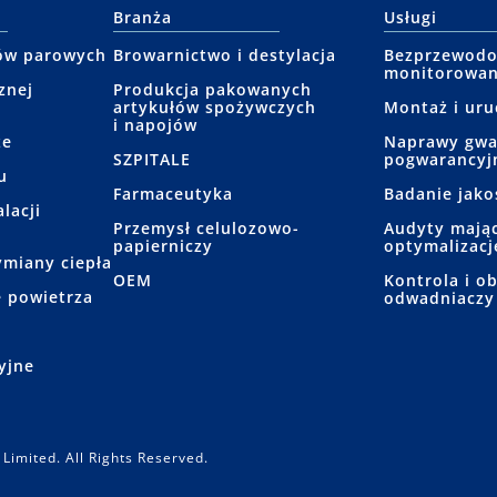
Branża
Usługi
ów parowych
Browarnictwo i destylacja
Bezprzewod
monitorowan
znej
Produkcja pakowanych
artykułów spożywczych
Montaż i ur
i napojów
ze
Naprawy gwa
SZPITALE
pogwarancyj
u
Farmaceutyka
Badanie jako
lacji
Przemysł celulozowo-
Audyty mając
papierniczy
optymalizację
miany ciepła
OEM
Kontrola i o
 powietrza
odwadniaczy
e
yjne
Limited. All Rights Reserved.