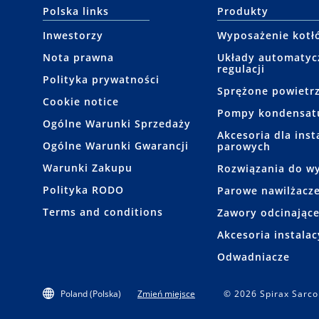
Polska links
Produkty
Inwestorzy
Wyposażenie kotł
Nota prawna
Układy automatyc
regulacji
Polityka prywatności
Sprężone powietr
Cookie notice
Pompy kondensat
Ogólne Warunki Sprzedaży
Akcesoria dla insta
Ogólne Warunki Gwarancji
parowych
Warunki Zakupu
Rozwiązania do wy
Polityka RODO
Parowe nawilżacze
Terms and conditions
Zawory odcinając
Akcesoria instalac
Odwadniacze
Poland (Polska)
Zmień miejsce
© 2026 Spirax Sarco 