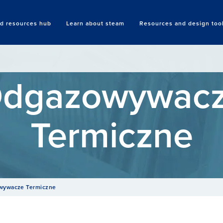
nd resources hub
Learn about steam
Resources and design too
Search
dgazowywac
Termiczne
wywacze Termiczne