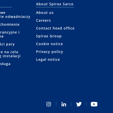
About Spirax Sarco
owe
About us
ie odwadniaczy
Careers
uchomienie
Contact head office
rancyjne i
Spirax Group
ne
Cookie notice
ści pary
Privacy policy
e na celu
 instalacji
Legal notice
bsługa