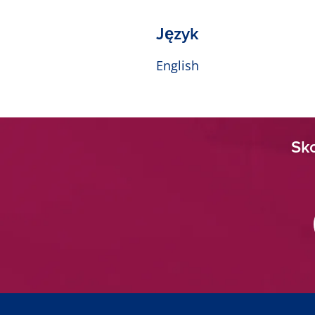
Język
English
Sko