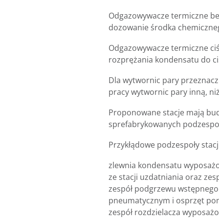
Odgazowywacze termiczne bez
dozowanie środka chemicznego
Odgazowywacze termiczne ciś
rozprężania kondensatu do ci
Dla wytwornic pary przeznacz
pracy wytwornic pary inną, ni
Proponowane stacje mają bud
sprefabrykowanych podzespo
Przykłądowe podzespoły stacji
zlewnia kondensatu wyposażon
ze stacji uzdatniania oraz z
zespół podgrzewu wstępnego 
pneumatycznym i osprzęt po
zespół rozdzielacza wyposaż