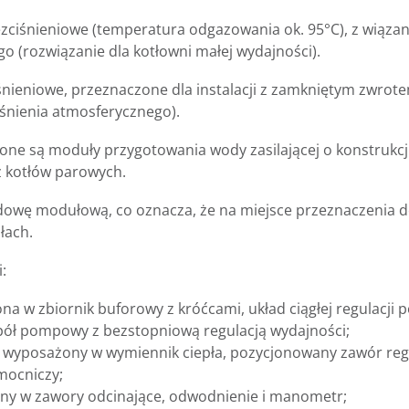
ciśnieniowe (temperatura odgazowania ok. 95°C), z wiązan
 (rozwiązanie dla kotłowni małej wydajności).
nieniowe, przeznaczone dla instalacji z zamkniętym zwrot
śnienia atmosferycznego).
one są moduły przygotowania wody zasilającej o konstrukcji
ż kotłów parowych.
owę modułową, co oznacza, że na miejsce przeznaczenia d
łach.
:
a w zbiornik buforowy z króćcami, układ ciągłej regulacji 
espół pompowy z bezstopniową regulacją wydajności;
wyposażony w wymiennik ciepła, pozycjonowany zawór regu
mocniczy;
ony w zawory odcinające, odwodnienie i manometr;