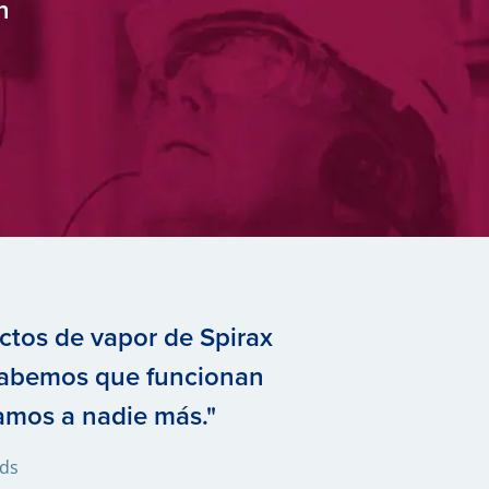
n
ctos de vapor de Spirax
sabemos que funcionan
amos a nadie más."
ods