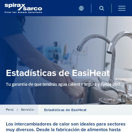
Estadísticas de EasiHeat
Tu garantía de que tendrás agua caliente segura y fiable 24/7
Perú
/
Servicios
Estadísticas de EasiHeat
Los intercambiadores de calor son ideales para sectores
muy diversos. Desde la fabricación de alimentos hasta