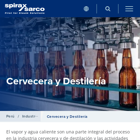
Cervecera y Destilería
Perú
/
Industrias
Cervecera y Destilería
El vapor y agua caliente son una parte integral del proceso
en la industria cervecera y de destilación y las actividades