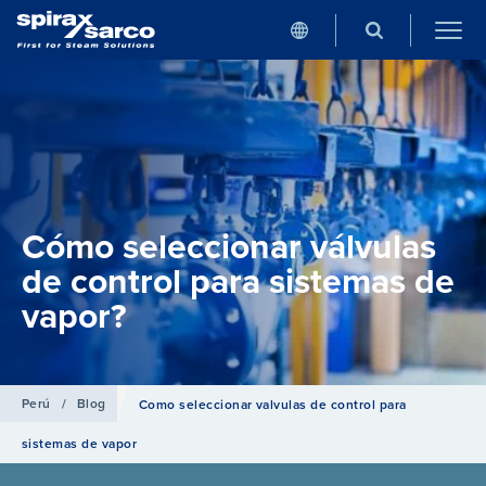
Cómo seleccionar válvulas
de control para sistemas de
vapor?
Perú
/
Blog
Como seleccionar valvulas de control para
sistemas de vapor