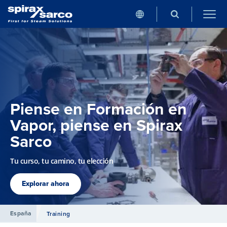
Piense en Formación en
Vapor, piense en Spirax
Sarco
Tu curso, tu camino, tu elección
Explorar ahora
España
Training