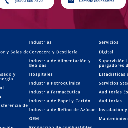
(34) 9 3 685 79 29
Contacte con nosotros
Industrias
Servicios
or y Salas de
Cervecera y Destilería
Digital
Industria de Alimentación y
Supervisión 
Bebidas
purgadores 
nsado y
Hospitales
Estadísticas
nergía
Industria Petroquímica
Servicios St
ol
Industria Farmacéutica
Auditorías E
al
Industria de Papel y Cartón
Auditorías
nsferencia de
Industria de Refino de Azúcar
Instalación 
OEM
Mantenimien
Producción de combustibles
rupción