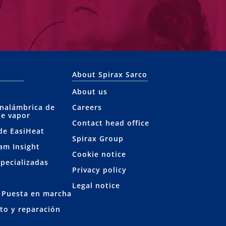
About Spirax Sarco
About us
inalámbrica de
Careers
de vapor
Contact head office
 de EasiHeat
Spirax Group
eam Insight
Cookie notice
specializadas
Privacy policy
Legal notice
y Puesta en marcha
to y reparación