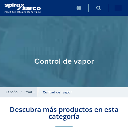
Control de vapor
España
/
Productos
/
Gama de Materiales en Contacto con Alimentos
Control del vapor
Descubra más productos en esta
categoría