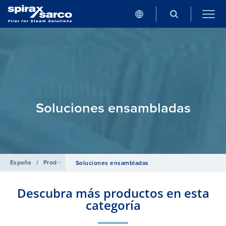
Soluciones ensambladas
España
/
Productos
/
Gama de Materiales en Contacto con Alimentos
Soluciones ensambladas
Descubra más productos en esta
categoría