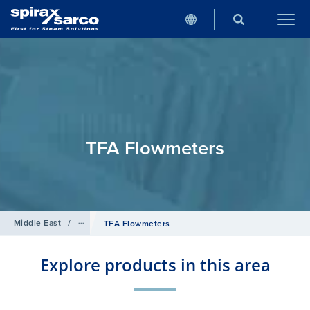
TFA Flowmeters
Target Flowmeters
/
مقياس التدفق
/
Products
/
Middle East
TFA Flowmeters
Explore products in this area