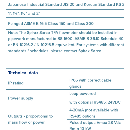
Japanese Industrial Standard JIS 20 and Korean Standard KS 20
1", 1¼", 1½" and 2"
Flanged ASME B 16.5 Class 150 and Class 300
Note: The Spirax Sarco TFA flowmeter should be installed in
pipework manufactured to BS 1600, ASME B 36.10 Schedule 40
or EN 10216-2 / N 10216-5 equivalent. For systems with different
standards / schedules, please contact Spirax Sarco.
Technical data
IP65 with correct cable
IP rating
glands
Loop powered
Power supply
with optional RS485: 24VDC
4-20mA (not available with
Outputs - proportional to
RS485 option)
mass
flow or power
Pulsed output:
V
max
28 Vdc
R
min
10 kW