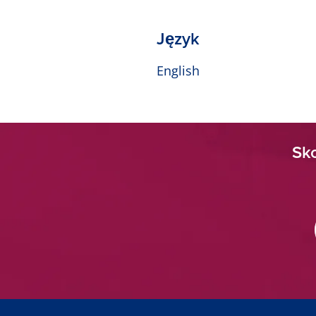
Język
English
Sko