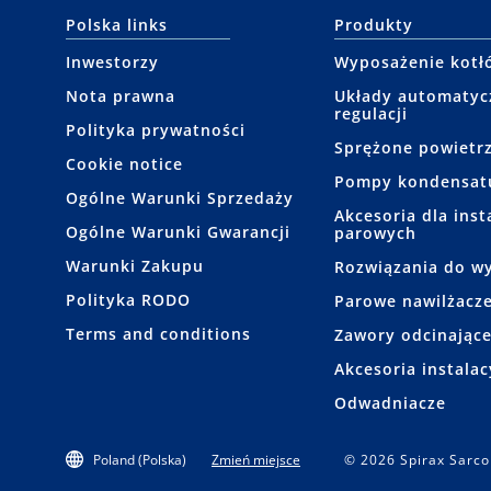
Polska links
Produkty
Inwestorzy
Wyposażenie kotł
Nota prawna
Układy automatyc
regulacji
Polityka prywatności
Sprężone powietr
Cookie notice
Pompy kondensat
Ogólne Warunki Sprzedaży
Akcesoria dla insta
Ogólne Warunki Gwarancji
parowych
Warunki Zakupu
Rozwiązania do wy
Polityka RODO
Parowe nawilżacze
Terms and conditions
Zawory odcinając
Akcesoria instalac
Odwadniacze
Poland (Polska)
Zmień miejsce
© 2026 Spirax Sarco 