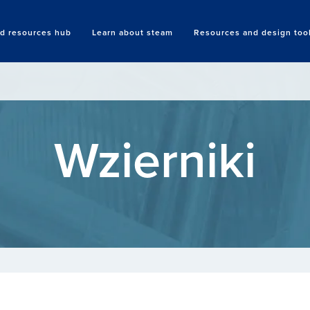
nd resources hub
Learn about steam
Resources and design too
Search
Wzierniki