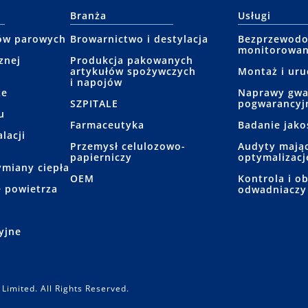
Branża
Usługi
ów parowych
Browarnictwo i destylacja
Bezprzewod
monitorowan
znej
Produkcja pakowanych
artykułów spożywczych
Montaż i ur
i napojów
ze
Naprawy gwa
SZPITALE
pogwarancyj
u
Farmaceutyka
Badanie jako
lacji
Przemysł celulozowo-
Audyty mając
papierniczy
optymalizację
miany ciepła
OEM
Kontrola i o
 powietrza
odwadniaczy
e
yjne
Limited. All Rights Reserved.