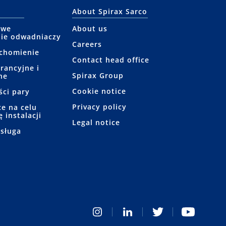
About Spirax Sarco
owe
About us
ie odwadniaczy
Careers
uchomienie
Contact head office
rancyjne i
Spirax Group
ne
Cookie notice
ści pary
Privacy policy
e na celu
 instalacji
Legal notice
bsługa