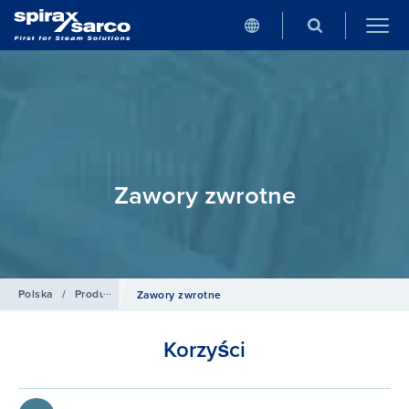
Zawory zwrotne
Polska
/
Produkty
/
Akcesoria instalacyjne
Zawory zwrotne
Korzyści