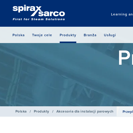
Learning a
Polska
Twoje cele
Produkty
Branża
Usługi
P
Polska
/
Produkty
/
Akcesoria dla instalacji parowych
Przep