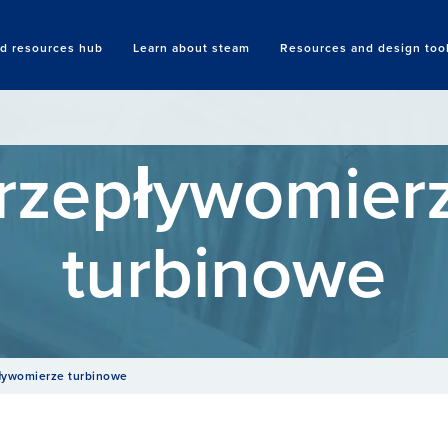
nd resources hub
Learn about steam
Resources and design too
Search
rzepływomier
turbinowe
ływomierze turbinowe