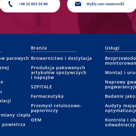
+48 22 853 35 88
Wyślij nam wiadomość
Branża
Usługi
ów parowych
Browarnictwo i destylacja
Bezprzewod
monitorowan
znej
Produkcja pakowanych
artykułów spożywczych
Montaż i ur
i napojów
ze
Naprawy gwa
SZPITALE
pogwarancyj
u
Farmaceutyka
Badanie jako
lacji
Przemysł celulozowo-
Audyty mając
papierniczy
optymalizację
miany ciepła
OEM
Kontrola i o
 powietrza
odwadniaczy
e