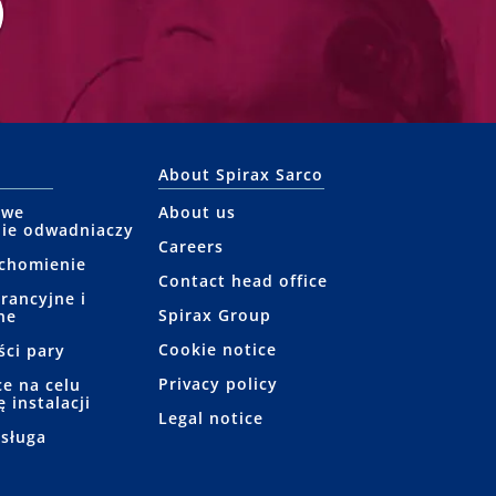
About Spirax Sarco
owe
About us
ie odwadniaczy
Careers
uchomienie
Contact head office
rancyjne i
Spirax Group
ne
Cookie notice
ści pary
Privacy policy
e na celu
 instalacji
Legal notice
bsługa