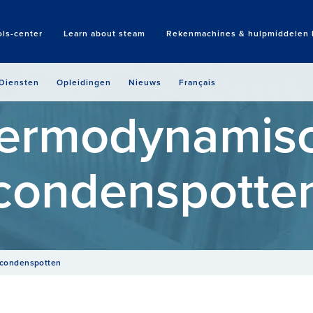
ols-center
Learn about steam
Rekenmachines & hulpmiddelen b
Search
Diensten
Opleidingen
Nieuws
Français
ermodynamis
condenspotte
condenspotten