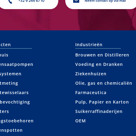
+32 9 244 67 10
Neem contact op via mail
cten
Industrieën
huis
Brouwen en Distilleren
ensaatpompen
Voeding en Dranken
systemen
Ziekenhuizen
tmeting
Olie, gas en chemicaliën
ewisselaars
Farmaceutica
bevochtiging
Pulp, Papier en Karton
ters
Suikerraffinaderijen
ngstoebehoren
OEM
enspotten