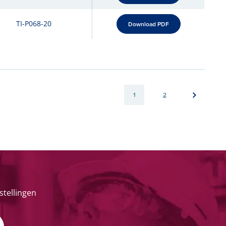
TI-P068-20
Download PDF
1
2
stellingen