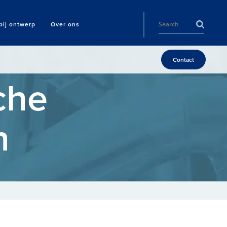
ij ontwerp
Over ons
Contact
che
n