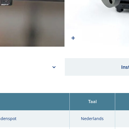
Ins
Taal
ndenspot
Nederlands