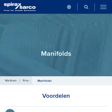
Manifolds
Welkom
/
Producten
/
Condenspotten
Manifolds
Voordelen