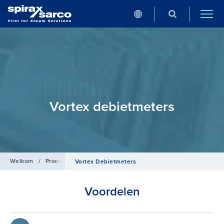
Vortex debietmeters
Welkom
/
Producten
/
Debietmeting
Vortex Debietmeters
Voordelen