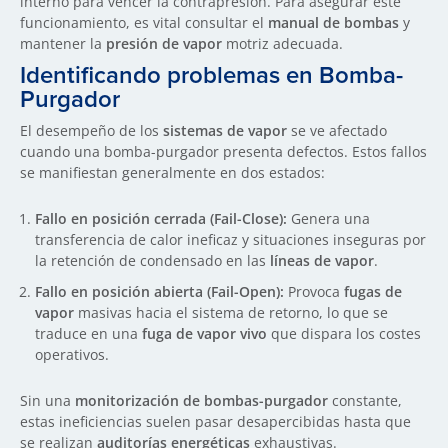
interno para vencer la contrapresión. Para asegurar este
funcionamiento, es vital consultar el
manual de bombas
y
mantener la
presión de vapor
motriz adecuada.
Identificando problemas en Bomba-
Purgador
El desempeño de los
sistemas de vapor
se ve afectado
cuando una bomba-purgador presenta defectos. Estos fallos
se manifiestan generalmente en dos estados:
Fallo en posición cerrada (Fail-Close):
Genera una
transferencia de calor ineficaz y situaciones inseguras por
la retención de condensado en las
líneas de vapor
.
Fallo en posición abierta (Fail-Open):
Provoca
fugas de
vapor
masivas hacia el sistema de retorno, lo que se
traduce en una
fuga de vapor vivo
que dispara los costes
operativos.
Sin una
monitorización de bombas-purgador
constante,
estas ineficiencias suelen pasar desapercibidas hasta que
se realizan
auditorías energéticas
exhaustivas.