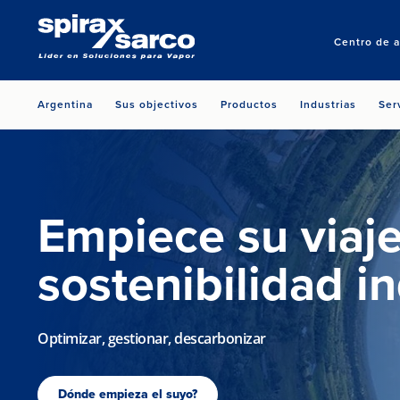
Centro de a
Argentina
Sus objectivos
Productos
Industrias
Ser
Empiece su viaje
sostenibilidad in
Optimizar, gestionar, descarbonizar
Dónde empieza el suyo?