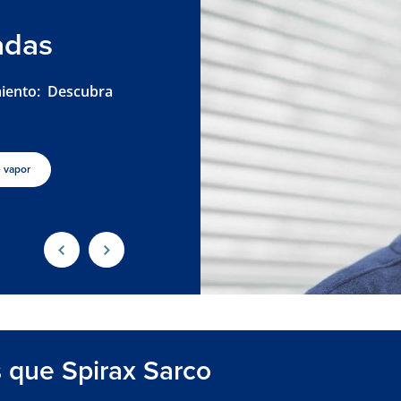
adas
miento: Descubra
 vapor
s que Spirax Sarco