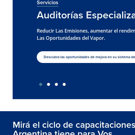
Servicios
Auditorías Especializ
Reducir Las Emisiones, aumentar el rendi
Las Oportunidades del Vapor.
Descubra las oportunidades de mejora en su sistema de
revious
Next
Mirá el ciclo de capacitacione
Argentina tiene para Vos