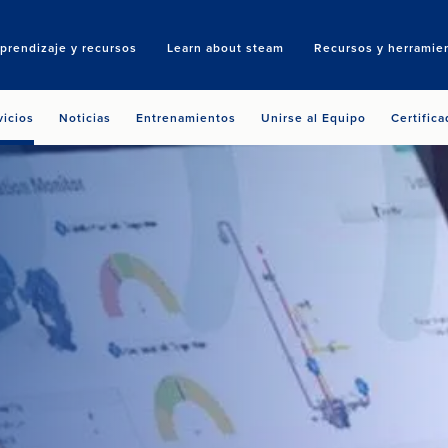
prendizaje y recursos
Learn about steam
Recursos y herramie
Search
vicios
Noticias
Entrenamientos
Unirse al Equipo
Certific