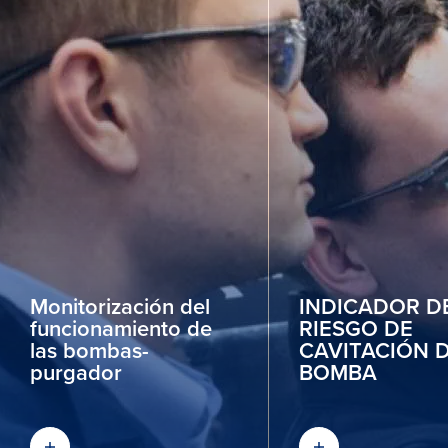
Monitorización del
INDICADOR D
funcionamiento de
RIESGO DE
las bombas-
CAVITACIÓN D
purgador
BOMBA
DESCUBRA MÁS
DESCUBRA MÁS