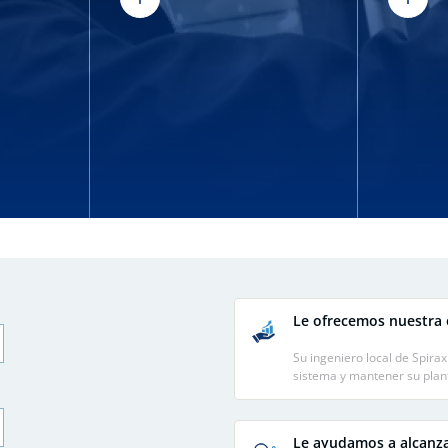
Le ofrecemos nuestra 
Su ingeniero local de Spira
sistema y mantener su plan
Le ayudamos a alcanza