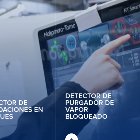
DETECTOR DE
CTOR DE
PURGADOR DE
DACIONES EN
VAPOR
UES
BLOQUEADO
UBRA MÁS
DESCUBRA MÁS