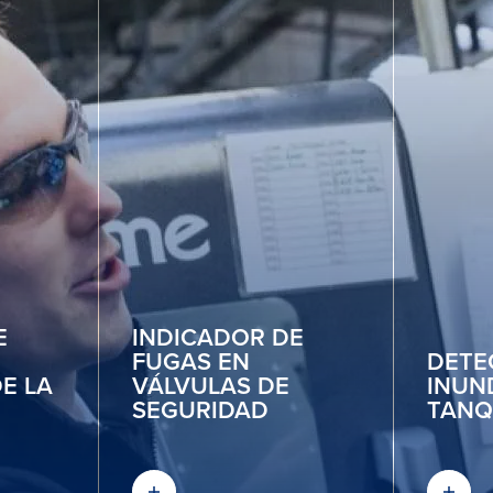
E
INDICADOR DE
FUGAS EN
DETE
E LA
VÁLVULAS DE
INUN
SEGURIDAD
TANQ
DESCUBRA MÁS
DESC