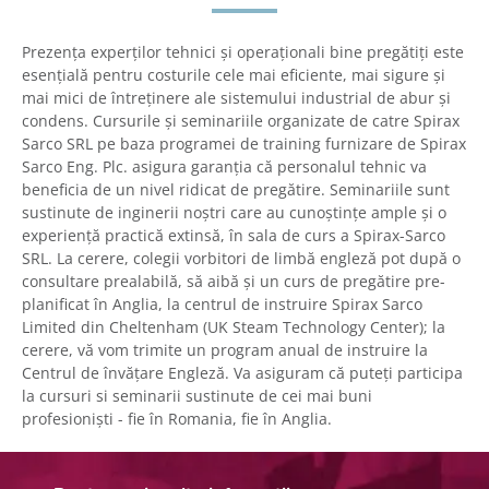
Prezența experților tehnici și operaționali bine pregătiți este
esențială pentru costurile cele mai eficiente, mai sigure și
mai mici de întreținere ale sistemului industrial de abur și
condens. Cursurile și seminariile organizate de catre Spirax
Sarco SRL pe baza programei de training furnizare de Spirax
Sarco Eng. Plc. asigura garanția că personalul tehnic va
beneficia de un nivel ridicat de pregătire. Seminariile sunt
sustinute de inginerii noștri care au cunoștințe ample și o
experiență practică extinsă, în sala de curs a Spirax-Sarco
SRL. La cerere, colegii vorbitori de limbă engleză pot după o
consultare prealabilă, să aibă și un curs de pregătire pre-
planificat în Anglia, la centrul de instruire Spirax Sarco
Limited din Cheltenham (UK Steam Technology Center); la
cerere, vă vom trimite un program anual de instruire la
Centrul de învățare Engleză. Va asiguram că puteți participa
la cursuri si seminarii sustinute de cei mai buni
profesioniști - fie în Romania, fie în Anglia.