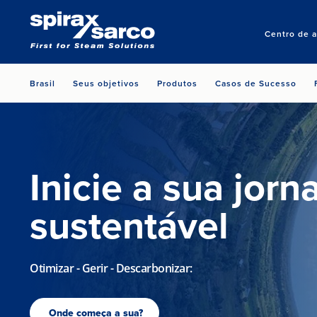
Centro de 
Brasil
Seus objetivos
Produtos
Casos de Sucesso
Inicie a sua jorn
sustentável
Otimizar - Gerir - Descarbonizar:
Onde começa a sua?