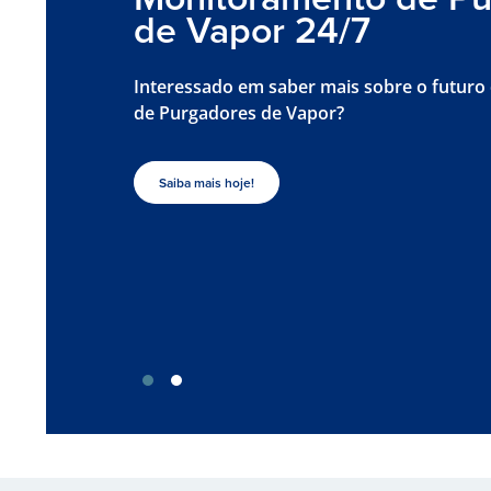
de Vapor 24/7
Interessado em saber mais sobre o futuro
de Purgadores de Vapor?
Saiba mais hoje!
revious
Next