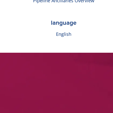
Pipeline Ancillaries Overview
language
English