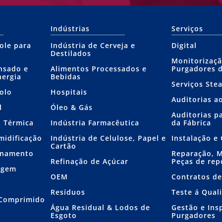
Indústrias
Serviços
ole para
Indústria de Cerveja e
Digital
Destilados
Monitorizaçã
nsado e
Alimentos Processados e
Purgadores 
nergia
Bebidas
Serviços Ste
olo
Hospitais
Auditorias a
l
Óleo & Gás
Auditorias p
a Térmica
Indústria Farmacêutica
da Fábrica
midificação
Indústria de Celulose, Papel e
Instalação 
Cartão
ionamento
Reparação, 
Refinação de Açúcar
Peças de rep
agem
OEM
Contratos de
Resíduos
Teste á Qual
 Comprimido
Água Residual & Lodos de
Gestão e Ins
Esgoto
Purgadores