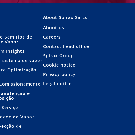
About Spirax Sarco
About us
o Sem Fios de
Careers
de Vapor
Contact head office
am Insights
Spirax Group
o sistema de vapor
Cookie notice
ara Optimização
Privacy policy
Legal notice
e Comissionamento
Manutenção e
osição
 Serviço
idade do Vapor
pecção de