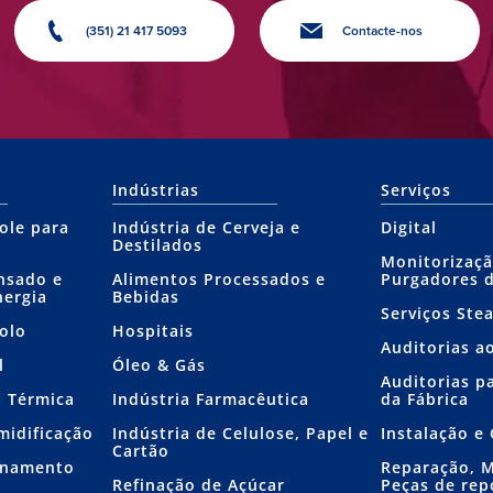
(351) 21 417 5093
Contacte-nos
Indústrias
Serviços
ole para
Indústria de Cerveja e
Digital
Destilados
Monitorizaçã
nsado e
Alimentos Processados e
Purgadores 
nergia
Bebidas
Serviços Ste
olo
Hospitais
Auditorias a
l
Óleo & Gás
Auditorias p
a Térmica
Indústria Farmacêutica
da Fábrica
midificação
Indústria de Celulose, Papel e
Instalação 
Cartão
ionamento
Reparação, 
Refinação de Açúcar
Peças de rep