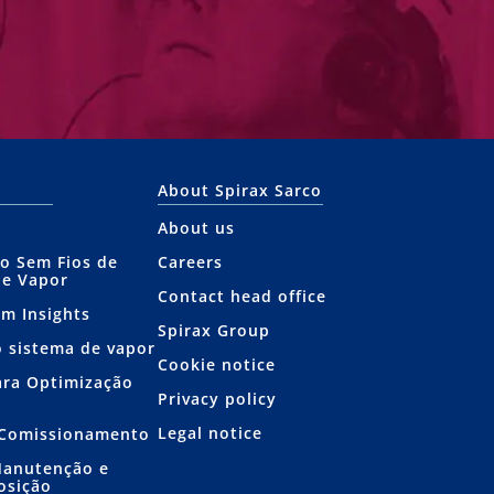
About Spirax Sarco
About us
o Sem Fios de
Careers
de Vapor
Contact head office
am Insights
Spirax Group
o sistema de vapor
Cookie notice
ara Optimização
Privacy policy
Legal notice
e Comissionamento
Manutenção e
osição