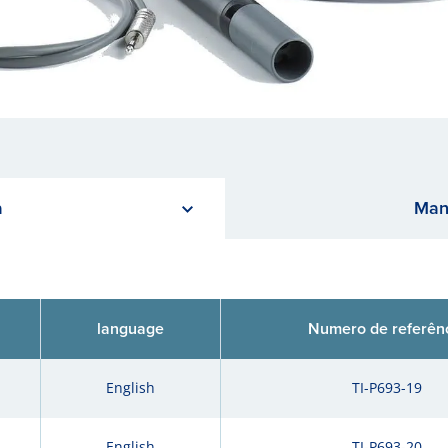
a
Man
language
Numero de referên
English
TI-P693-19
English
TI-P693-20