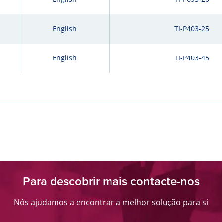
English
TI-P403-25
English
TI-P403-45
Para descobrir mais contacte-nos
Nós ajudamos a encontrar a melhor solução para si