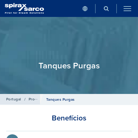
Tanques Purgas
Portugal
/
Produtos
/
Sistemas de Controle para Caldeiras
Tanques Purgas
Benefícios