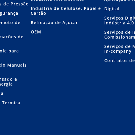
s de Pressão
Indústria de Celulose, Papel e
Digital
egurança
Cartão
Serviços Dig
emoto de
Refinação de Açúcar
Indústria 4.0
OEM
Serviços de I
mações de
Comissiona
Serviços de
ole para
In-company
Contratos d
eio Manuais
nsado e
nergia
ha
a Térmica