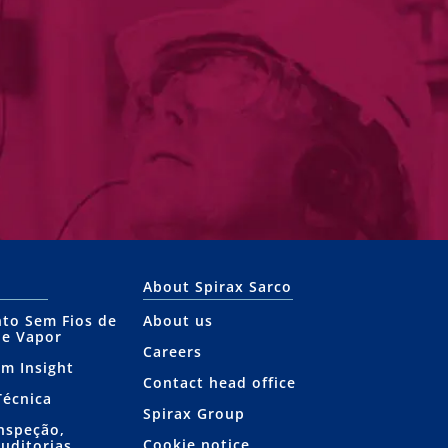
About Spirax Sarco
to Sem Fios de
About us
de Vapor
Careers
am Insight
Contact head office
Técnica
Spirax Group
Inspeção,
Cookie notice
Auditorias