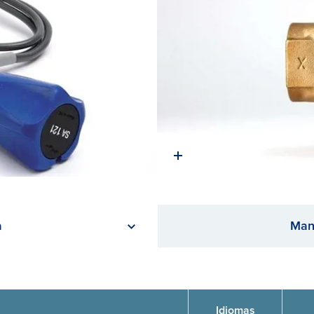
a
Man
Idiomas