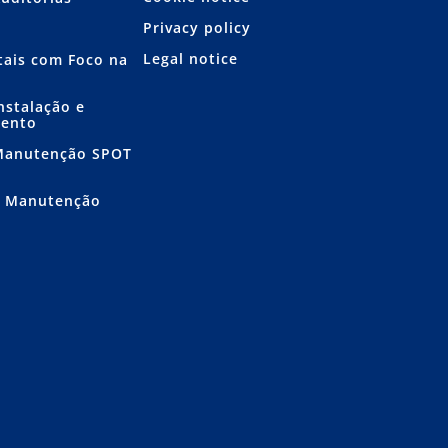
Privacy policy
Legal notice
itais com Foco na
nstalação e
mento
 Manutenção SPOT
e Manutenção