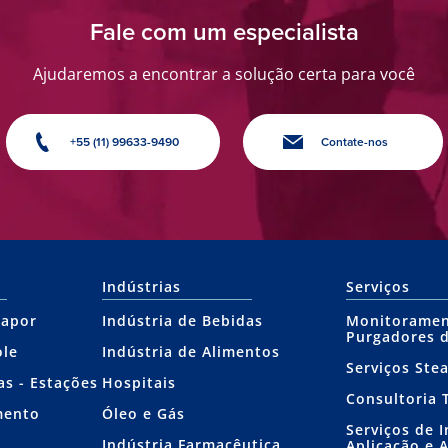
Fale com um especialista
Ajudaremos a encontrar a solução certa para você
+55 (11) 99633-9490
Contate-nos
Indústrias
Serviços
Vapor
Indústria de Bebidas
Monitoramen
Purgadores 
ole
Indústria de Alimentos
Serviços Ste
as - Estações
Hospitais
Consultoria 
mento
Óleo e Gás
Serviços de 
Indústria Farmacêutica
Aplicação e 