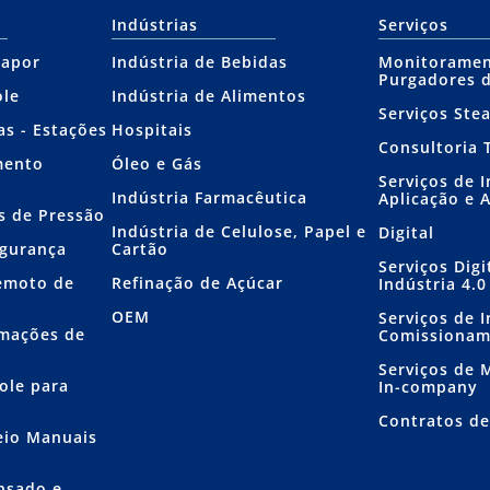
Indústrias
Serviços
Vapor
Indústria de Bebidas
Monitoramen
Purgadores 
ole
Indústria de Alimentos
Serviços Ste
as - Estações
Hospitais
Consultoria 
mento
Óleo e Gás
Serviços de 
Indústria Farmacêutica
Aplicação e 
s de Pressão
Indústria de Celulose, Papel e
Digital
egurança
Cartão
Serviços Dig
emoto de
Refinação de Açúcar
Indústria 4.0
OEM
Serviços de I
mações de
Comissiona
Serviços de
ole para
In-company
Contratos d
eio Manuais
nsado e