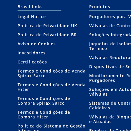
Brasil links
Produtos
Legal Notice
Purgadores para 
Política de Privacidade UK
Válvulas de Contr
Política de Privacidade BR
Soluções Integrad
Aviso de Cookies
Jaquetas de Isola
Térmico
Investidores
Válvulas Redutora
Certificações
Dispositivos de S
Termos e Condições de Venda
Spirax Sarco
Monitoramento R
Purgadores
Termos e Condições de Venda
Hiter
Soluções em Auto
Válvulas
Termos e Condições de
Compra Spirax Sarco
Sistemas de Contr
Caldeiras
Termos e Condições de
Compra Hiter
Válvulas de Bloqu
e Atuadas
Política do Sistema de Gestão
Integrado
Bombas de Conde