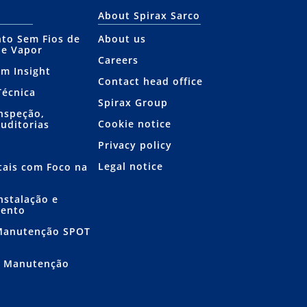
About Spirax Sarco
to Sem Fios de
About us
de Vapor
Careers
am Insight
Contact head office
Técnica
Spirax Group
Inspeção,
Cookie notice
Auditorias
Privacy policy
Legal notice
itais com Foco na
nstalação e
mento
 Manutenção SPOT
e Manutenção