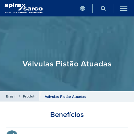
Válvulas Pistão Atuadas
Brasil
/
Produtos
/
Válvulas de Bloqueio Manuais e Atuadas
Válvulas Pistão Atuadas
Benefícios