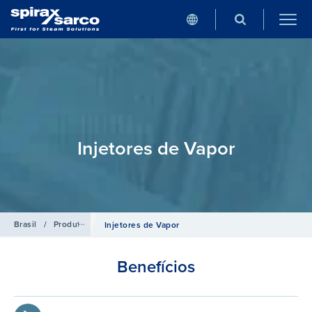
Injetores de Vapor
Brasil
/
Produtos
/
Sistemas de Controle para Caldeiras
Injetores de Vapor
Benefícios