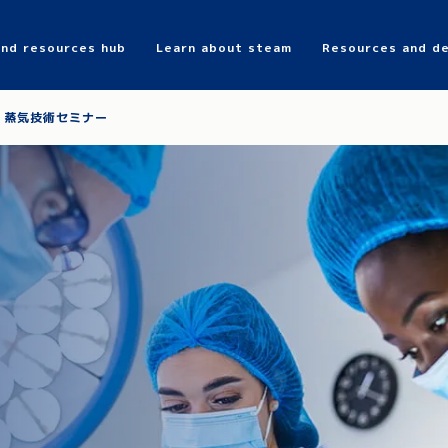
and resources hub
Learn about steam
Resources and de
Search
蒸気技術セミナー