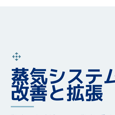
蒸気システ
改善と拡張