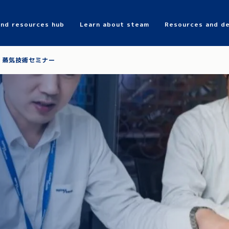
and resources hub
Learn about steam
Resources and de
Search
蒸気技術セミナー