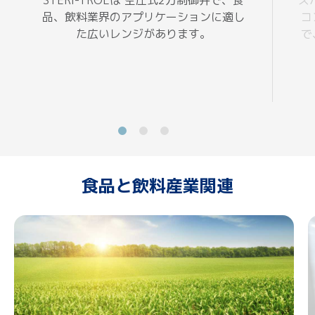
STERI-TROLは 空圧式2方制御弁で、食
ス
品、飲料業界のアプリケーションに適し
コ
た広いレンジがあります。
で
食品と飲料産業関連