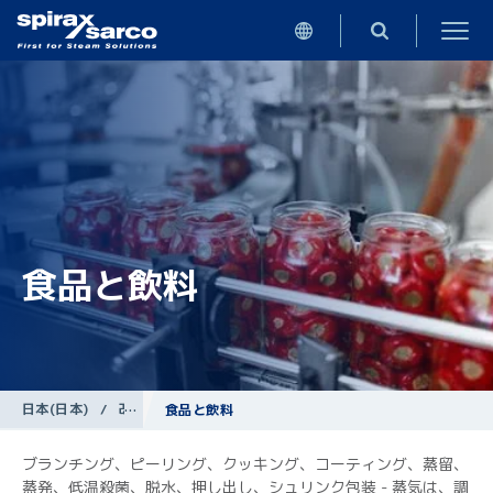
食品と飲料
日本(日本)
/
改善事例
食品と飲料
ブランチング、ピーリング、クッキング、コーティング、蒸留、
蒸発、低温殺菌、脱水、押し出し、シュリンク包装 - 蒸気は、調