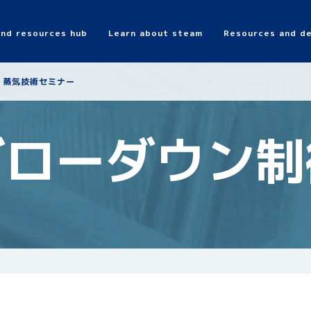
and resources hub
Learn about steam
Resources and de
Search
蒸気技術セミナー
ブローダウン制