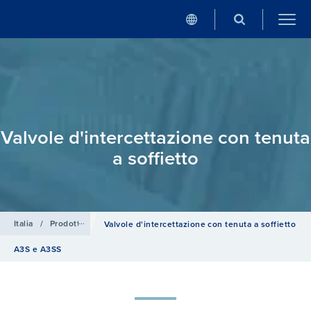
Valvole d'intercettazione con tenuta
a soffietto
Italia
/
Prodotti
/
Valvole d'intercettazione e di ritegno
/
Valvole d'i
Valvole d'intercettazione con tenuta a soffietto
A3S e A3SS