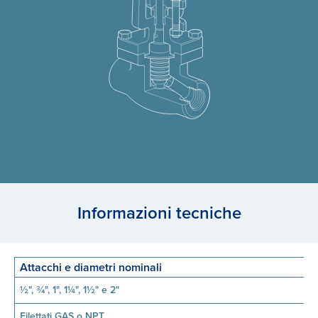
Informazioni tecniche
Attacchi e diametri nominali
½", ¾", 1", 1¼", 1½" e 2"
Filettati GAS o NPT